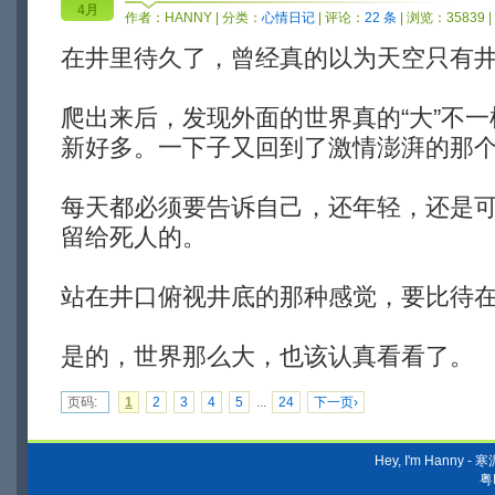
4月
作者：
HANNY
| 分类：
心情日记
| 评论：
22 条
| 浏览：35839 
在井里待久了，曾经真的以为天空只有
爬出来后，发现外面的世界真的“大”不
新好多。一下子又回到了激情澎湃的那
每天都必须要告诉自己，还年轻，还是
留给死人的。
站在井口俯视井底的那种感觉，要比待
是的，世界那么大，也该认真看看了。
页码:
1
2
3
4
5
...
24
下一页›
Hey, I'm Hanny
粤