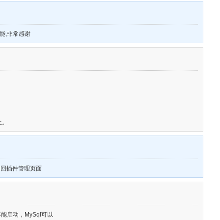
能,非常感谢
上。
.直接返回插件管理页面
不能启动，MySql可以