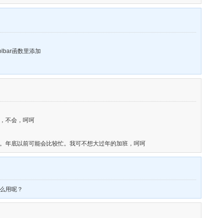
Toolbar函数里添加
个，不会，呵呵
下。年底以前可能会比较忙。我可不想大过年的加班，呵呵
怎么用呢？