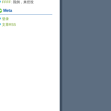
blog...
的大佬
FFFF
: 我倒，来挖坟
Meta
登录
文章RSS