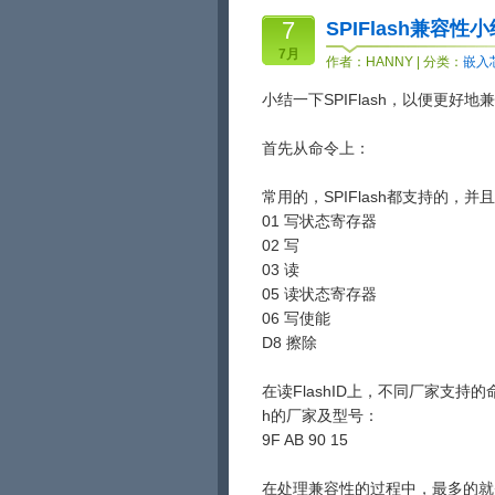
7
SPIFlash兼容性
7月
作者：
HANNY
| 分类：
嵌入
小结一下SPIFlash，以便更好地兼容
首先从命令上：
常用的，SPIFlash都支持的，
01 写状态寄存器
02 写
03 读
05 读状态寄存器
06 写使能
D8 擦除
在读FlashID上，不同厂家支
h的厂家及型号：
9F AB 90 15
在处理兼容性的过程中，最多的就是处理写