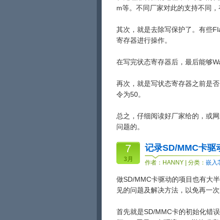
m等。不同厂家对此的支持不同，有一
其次，就是去除写保护了。有些F
寄存器进行操作。
在写完状态寄存器后，最后能够Wa
再次，就是写状态寄存器之前是否
令为50。
总之，仔细阅读好厂家给的，或网上下
问题的。
7
记录SD/MMC卡
3月
作者：
HANNY
| 分类：
嵌入
做SD/MMC卡驱动的项目也有
见的问题及解决方法，以免再一次
首先就是SD/MMC卡的初始化错