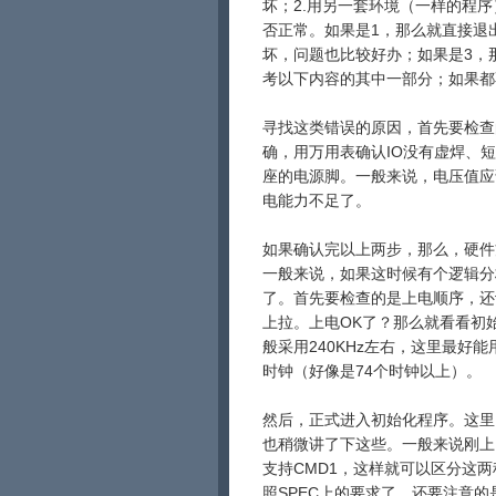
坏；2.用另一套环境（一样的程序
否正常。如果是1，那么就直接退
坏，问题也比较好办；如果是3，
考以下内容的其中一部分；如果都
寻找这类错误的原因，首先要检查
确，用万用表确认IO没有虚焊、
座的电源脚。一般来说，电压值应该
电能力不足了。
如果确认完以上两步，那么，硬件
一般来说，如果这时候有个逻辑分
了。首先要检查的是上电顺序，还
上拉。上电OK了？那么就看看初始
般采用240KHz左右，这里最
时钟（好像是74个时钟以上）。
然后，正式进入初始化程序。这里需
也稍微讲了下这些。一般来说刚上电
支持CMD1，这样就可以区分这两种
照SPEC上的要求了。还要注意的是：