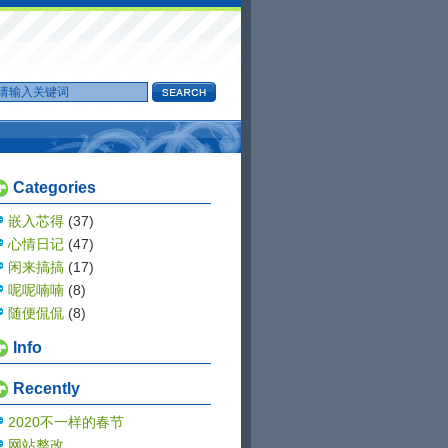
Categories
嵌入芯得
(37)
心情日记
(47)
闲来搞搞
(17)
呢呢喃喃
(8)
随便侃侃
(8)
Info
Recently
2020不一样的春节
网站整改