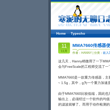
Home
Typecho
11
MMA7660传感器
11月
作者：
HANNY
| 分类：
嵌入
这几天，Hanny稍微用了一下MMA
会与FreeScale的工程师交流
MMA7660是一款重力传感器，主
~ 1.5g，其中，g为一个重力加速
由于MMA7660比较低端，因此
输出上，必须经过一个软件的均值
的滤波就够了。而用于动作检测的