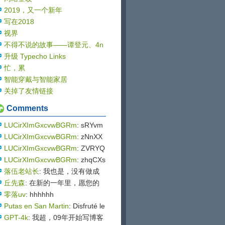
2019，又一个新年
写在2018
视界
不得不说的故事——谭登元、4n
gel与Sablog
升级 Typecho Links
忙，累
智能穿戴与智能家居
关掉了友情链接
Comments
LUCirXImGxcvwBGRm
: sRYvm
mQRDzyuyhex
LUCirXImGxcvwBGRm
: zNnXX
hhbEsWxICygDkrUXux
LUCirXImGxcvwBGRm
: ZVRYQ
NTiycBqHmetcHb
LUCirXImGxcvwBGRm
: zhqCXs
ShBKeHXUuwte
落伍老站长
: 我也是，没有做成
功哪怕一个站点 钱花了大几万
丘先森
: 在新的一年里，愿您的
一路走来，美景相伴，幸福相
零落uv
: hhhhhh
随。祝您元旦快乐，万事如意！
Putas en San Martin
: Disfruté le
yendo la entrada de tu blog. tu
GPT-4k
: 我超，09年开始写博客