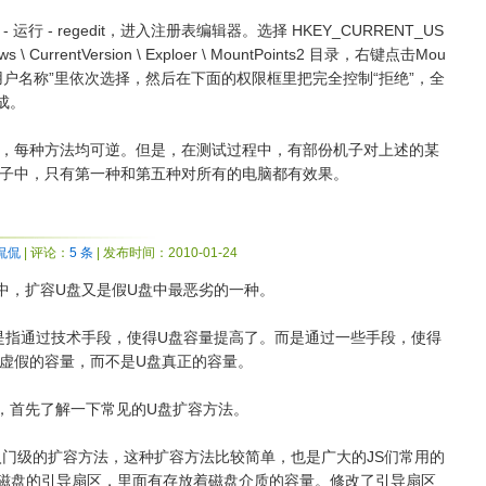
行 - regedit，进入注册表编辑器。选择 HKEY_CURRENT_US
indows \ CurrentVersion \ Exploer \ MountPoints2 目录，右键点击Mou
“组或用户名称”里依次选择，然后在下面的权限框里把完全控制“拒绝”，全
成。
，每种方法均可逆。但是，在测试过程中，有部份机子对上述的某
子中，只有第一种和第五种对所有的电脑都有效果。
侃侃
| 评论：
5 条
| 发布时间：2010-01-24
中，扩容U盘又是假U盘中最恶劣的一种。
是指通过技术手段，使得U盘容量提高了。而是通过一些手段，使得
虚假的容量，而不是U盘真正的容量。
，首先了解一下常见的U盘扩容方法。
入门级的扩容方法，这种扩容方法比较简单，也是广大的JS们常用的
是磁盘的引导扇区，里面有存放着磁盘介质的容量。修改了引导扇区