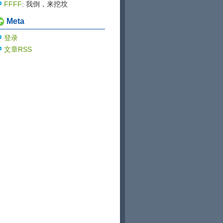
blog...
的大佬
FFFF
: 我倒，来挖坟
Meta
登录
文章RSS