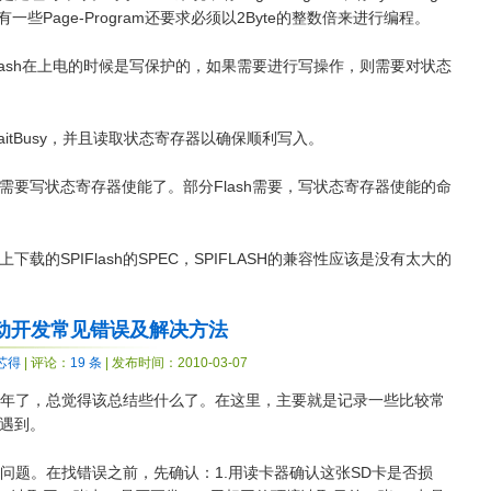
些Page-Program还要求必须以2Byte的整数倍来进行编程。
lash在上电的时候是写保护的，如果需要进行写操作，则需要对状态
itBusy，并且读取状态寄存器以确保顺利写入。
需要写状态寄存器使能了。部分Flash需要，写状态寄存器使能的命
载的SPIFlash的SPEC，SPIFLASH的兼容性应该是没有太大的
驱动开发常见错误及解决方法
芯得
| 评论：
19 条
| 发布时间：2010-03-07
大半年了，总觉得该总结些什么了。在这里，主要就是记录一些比较常
遇到。
误问题。在找错误之前，先确认：1.用读卡器确认这张SD卡是否损