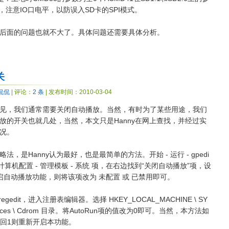
，注意IO口电平，以防误入SD卡的SPI模式。
后面的问题也就不大了。具体问题还需要具体分析。
关
侃侃
| 评论：
2 条
| 发布时间：2010-03-04
见，我们通常需要关闭自动播放。当然，有时为了某些用途，我们
放的开关也就几处，当然，本文只是Hanny在网上查找，并经过实
况。
是Hanny认为最好，也是最简单的方法。开始 - 运行 - gpedi
计算机配置 - 管理模板 - 系统 项，在右边找到“关闭自动播放”项，设
启自动播放功能，则将该项改为 未配置 或 已禁用即可。
gedit，进入注册表编辑器。选择 HKEY_LOCAL_MACHINE \ SY
 \ Services \ Cdrom 目录。将AutoRun项的值改为0即可。当然，本方法如
改回1则重新开启本功能。