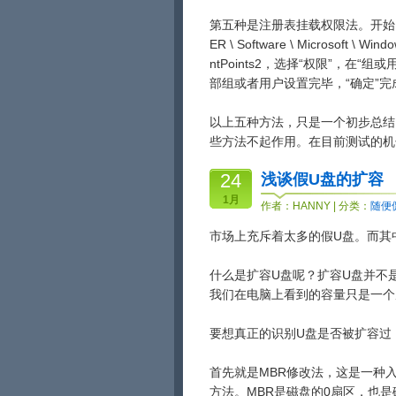
第五种是注册表挂载权限法。开始 - 运
ER \ Software \ Microsoft \ W
ntPoints2，选择“权限”，在
部组或者用户设置完毕，“确定”完
以上五种方法，只是一个初步总结
些方法不起作用。在目前测试的机
24
浅谈假U盘的扩容
1月
作者：
HANNY
| 分类：
随便
市场上充斥着太多的假U盘。而其
什么是扩容U盘呢？扩容U盘并不
我们在电脑上看到的容量只是一个
要想真正的识别U盘是否被扩容过
首先就是MBR修改法，这是一种
方法。MBR是磁盘的0扇区，也