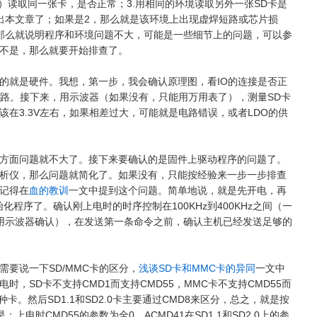
）读取同一张卡，是否正常；3.用相同的环境读取另外一张SD卡是
出本文章了；如果是2，那么就是该环境上出现虚焊短路或芯片损
那么就说明程序和环境问题不大，可能是一些细节上的问题，可以参
不是，那么就要开始排查了。
的就是硬件。我想，第一步，我会确认原理图，看IO的连接是否正
短路。接下来，用示波器（如果没有，只能用万用表了），测量SD卡
在3.3V左右，如果相差过大，可能就是电路错误，或者LDO的供
方面问题就不大了。接下来要确认的是固件上驱动程序的问题了。
析仪，那么问题就简化了。如果没有，只能按经验来一步一步排查
记得在
血的教训
一文中提到这个问题。简单地说，就是先开电，再
化程序了。确认刚上电时的时序控制在100KHz到400KHz之间（一
好能用示波器确认），在发送第一条命令之前，确认主机已经发送足够的
要说一下SD/MMC卡的区分，
浅谈SD卡和MMC卡的异同
一文中
时，SD卡不支持CMD1而支持CMD55，MMC卡不支持CMD55而
卡。然后SD1.1和SD2.0卡主要通过CMD8来区分，总之，就是按
上电时CMD55的参数为全0，ACMD41在SD1.1和SD2.0上的参