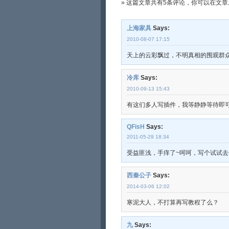
» 这篇文章共有5条评论，你可以在文
上海家具
Says:
2010-08-07 17:15
天上的云彩飘过，不明真相的围观群众
冷库
Says:
2010-09-13 15:43
有这们多人写插件，我等静静等待即
QFisH
Says:
2011-05-29 18:34
受益匪浅，手痒了~呵呵，写个试试去
西秦公子
Says:
2014-03-06 12:02
寒泥大人，不打算再写教程了么？
九
Says: