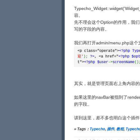
Typecho_Widget::widget('Wid
容。
先不理会这个Option的作用，
写的字段的内容。
我们再打开admin/menu.php这
<p class="operate">
<?php Typ
迎'
);
?>
, <a href="
<?php $op
t">
<?php $user
->
screenName
(
其实，就是管理页面右上角内容的
如果这里的navBar被指到了ren
的字段。
讲到这里，差不多也明白这个插件
» Tags：
Typecho
,
插件
,
教程
,
Typec