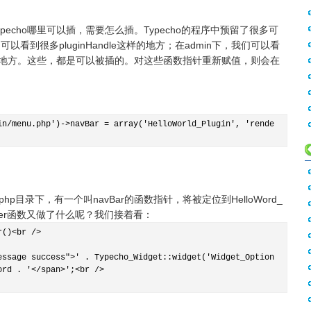
echo哪里可以插，需要怎么插。Typecho的程序中预留了很多可
可以看到很多pluginHandle这样的地方；在admin下，我们可以看
ctory这样的地方。这些，都是可以被插的。对这些函数指针重新赋值，则会在
in/menu.php')->navBar = array('HelloWorld_Plugin', 'rende
.php目录下，有一个叫navBar的函数指针，将被定位到HelloWord_
render函数又做了什么呢？我们接着看：
r()<br />
e success">' . Typecho_Widget::widget('Widget_Option
ord . '</span>';<br />