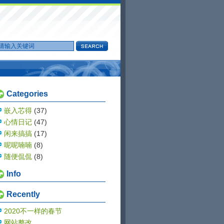
Categories
嵌入芯得
(37)
心情日记
(47)
闲来搞搞
(17)
呢呢喃喃
(8)
随便侃侃
(8)
Info
Recently
2020不一样的春节
网站整改