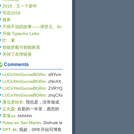
2019，又一个新年
写在2018
视界
不得不说的故事——谭登元、4n
gel与Sablog
升级 Typecho Links
忙，累
智能穿戴与智能家居
关掉了友情链接
Comments
LUCirXImGxcvwBGRm
: sRYvm
mQRDzyuyhex
LUCirXImGxcvwBGRm
: zNnXX
hhbEsWxICygDkrUXux
LUCirXImGxcvwBGRm
: ZVRYQ
NTiycBqHmetcHb
LUCirXImGxcvwBGRm
: zhqCXs
ShBKeHXUuwte
落伍老站长
: 我也是，没有做成
功哪怕一个站点 钱花了大几万
丘先森
: 在新的一年里，愿您的
一路走来，美景相伴，幸福相
零落uv
: hhhhhh
随。祝您元旦快乐，万事如意！
Putas en San Martin
: Disfruté le
yendo la entrada de tu blog. tu
GPT-4k
: 我超，09年开始写博客