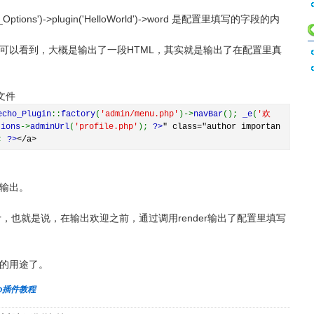
get_Options')->plugin('HelloWorld')->word 是配置里填写的字段的内
我们可以看到，大概是输出了一段HTML，其实就是输出了在配置里真
个文件
echo_Plugin
::
factory
(
'admin/menu.php'
)->
navBar
();
_e
(
'欢
tions
->
adminUrl
(
'profile.php'
);
?>
" class="author importan
);
?>
</a>
输出。
der，也就是说，在输出欢迎之前，通过调用render输出了配置里填写
的用途了。
ho插件教程