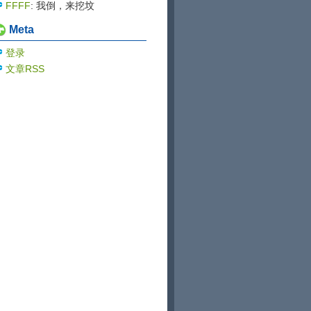
blog...
的大佬
FFFF
: 我倒，来挖坟
Meta
登录
文章RSS