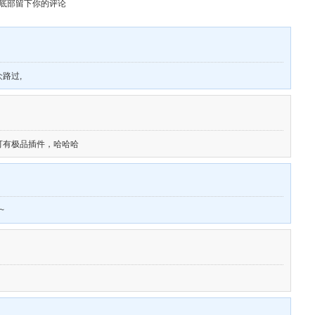
章底部留下你的评论
路过,
可有极品插件，哈哈哈
~