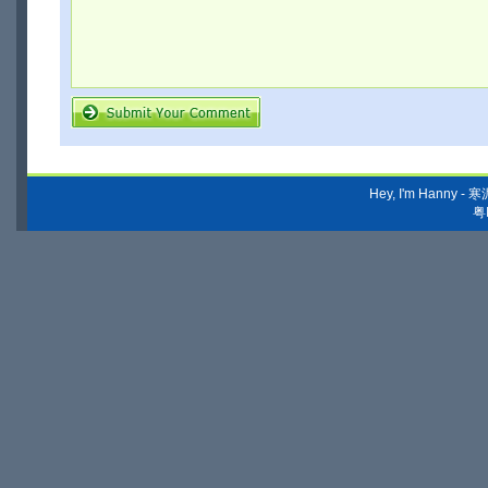
Hey, I'm Hanny
粤